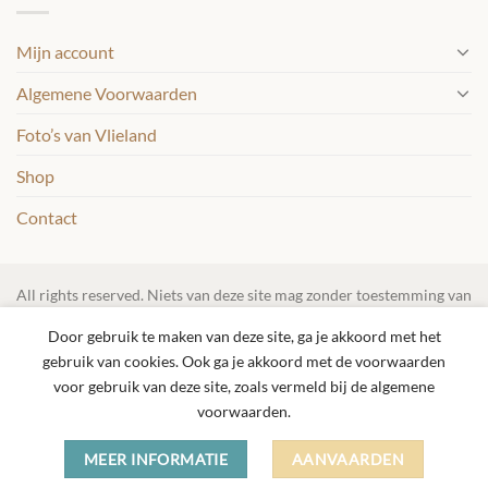
Mijn account
Algemene Voorwaarden
Foto’s van Vlieland
Shop
Contact
All rights reserved. Niets van deze site mag zonder toestemming van
Vlielicht.nl gebruikt worden. Het trainen van AI modellen en andere
Door gebruik te maken van deze site, ga je akkoord met het
vormen van kunstmatige intelligentie met materiaal van deze site is
gebruik van cookies. Ook ga je akkoord met de voorwaarden
niet toegestaan.
voor gebruik van deze site, zoals vermeld bij de algemene
voorwaarden.
Copyright 2026 ©
Vlielicht
All rights reserved. Scraping for
MEER INFORMATIE
AANVAARDEN
training AI is forbidden.