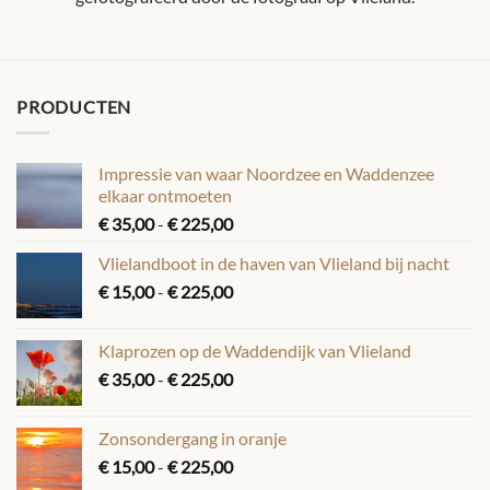
PRODUCTEN
Impressie van waar Noordzee en Waddenzee
elkaar ontmoeten
Prijsklasse:
€
35,00
-
€
225,00
€ 35,00
Vlielandboot in de haven van Vlieland bij nacht
tot
Prijsklasse:
€
15,00
-
€
225,00
€ 225,00
€ 15,00
tot
Klaprozen op de Waddendijk van Vlieland
€ 225,00
Prijsklasse:
€
35,00
-
€
225,00
€ 35,00
tot
Zonsondergang in oranje
€ 225,00
Prijsklasse:
€
15,00
-
€
225,00
€ 15,00