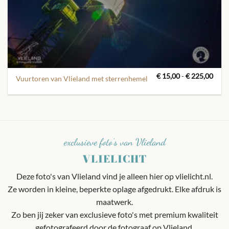
Prijs
€
15,00
-
€
225,00
Vuurtoren van Vlieland met sterrenhemel
€ 15
tot
€ 22
exclusieve foto's van Vlieland
VLIELICHT
Deze foto's van Vlieland vind je alleen hier op vlielicht.nl.
Ze worden in kleine, beperkte oplage afgedrukt. Elke afdruk is
maatwerk.
Zo ben jij zeker van exclusieve foto's met premium kwaliteit
gefotografeerd door de fotograaf op Vlieland.