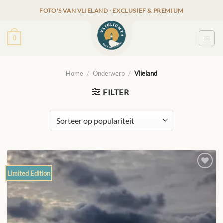
Ga
FOTO'S VAN VLIELAND - EXCLUSIEF & PREMIUM
naar
inhoud
0
Home
/
Onderwerp
/
Vlieland
FILTER
Limited Edition
TOEVOEGEN
AAN
VERLANGLIJST