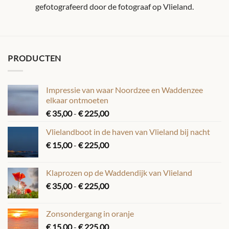
gefotografeerd door de fotograaf op Vlieland.
PRODUCTEN
Impressie van waar Noordzee en Waddenzee
elkaar ontmoeten
Prijsklasse:
€
35,00
-
€
225,00
€ 35,00
Vlielandboot in de haven van Vlieland bij nacht
tot
Prijsklasse:
€
15,00
-
€
225,00
€ 225,00
€ 15,00
tot
Klaprozen op de Waddendijk van Vlieland
€ 225,00
Prijsklasse:
€
35,00
-
€
225,00
€ 35,00
tot
Zonsondergang in oranje
€ 225,00
Prijsklasse:
€
15,00
-
€
225,00