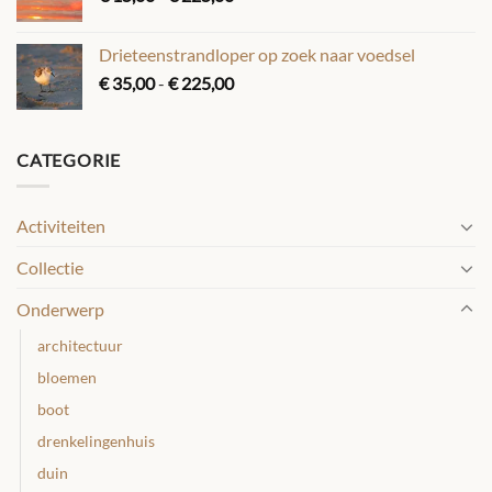
€ 15,00
tot
Drieteenstrandloper op zoek naar voedsel
€ 225,00
Prijsklasse:
€
35,00
-
€
225,00
€ 35,00
tot
€ 225,00
CATEGORIE
Activiteiten
Collectie
Onderwerp
architectuur
bloemen
boot
drenkelingenhuis
duin