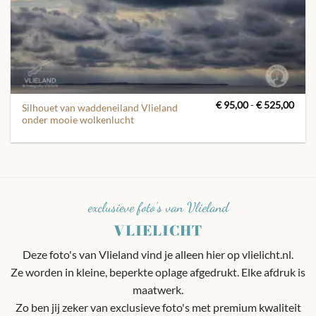
Prijs
€
95,00
-
€
525,00
Silhouet van waddeneiland Vlieland
€ 95
onder mooie wolkenlucht
tot
€ 52
exclusieve foto's van Vlieland
VLIELICHT
Deze foto's van Vlieland vind je alleen hier op vlielicht.nl.
Ze worden in kleine, beperkte oplage afgedrukt. Elke afdruk is
maatwerk.
Zo ben jij zeker van exclusieve foto's met premium kwaliteit