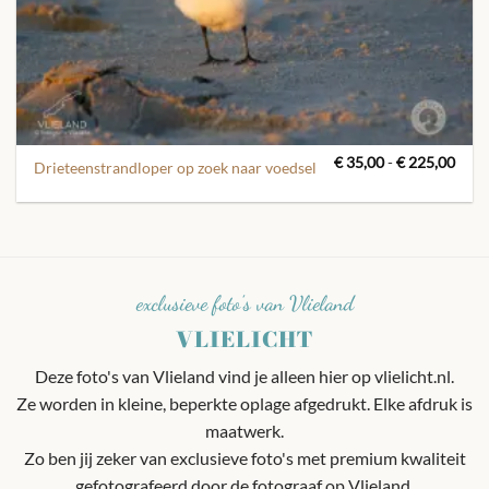
Prijs
€
35,00
-
€
225,00
Drieteenstrandloper op zoek naar voedsel
€ 35
tot
€ 22
exclusieve foto's van Vlieland
VLIELICHT
Deze foto's van Vlieland vind je alleen hier op vlielicht.nl.
Ze worden in kleine, beperkte oplage afgedrukt. Elke afdruk is
maatwerk.
Zo ben jij zeker van exclusieve foto's met premium kwaliteit
gefotografeerd door de fotograaf op Vlieland.