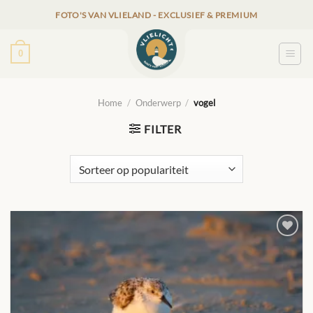
Ga
FOTO'S VAN VLIELAND - EXCLUSIEF & PREMIUM
naar
inhoud
0
Home
/
Onderwerp
/
vogel
FILTER
TOEVOEGEN
AAN
VERLANGLIJST