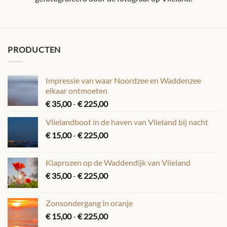
PRODUCTEN
Impressie van waar Noordzee en Waddenzee
elkaar ontmoeten
Prijsklasse:
€
35,00
-
€
225,00
€ 35,00
Vlielandboot in de haven van Vlieland bij nacht
tot
Prijsklasse:
€
15,00
-
€
225,00
€ 225,00
€ 15,00
tot
Klaprozen op de Waddendijk van Vlieland
€ 225,00
Prijsklasse:
€
35,00
-
€
225,00
€ 35,00
tot
Zonsondergang in oranje
€ 225,00
Prijsklasse:
€
15,00
-
€
225,00
€ 15,00