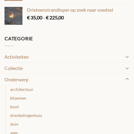
tot
Drieteenstrandloper op zoek naar voedsel
€ 225,00
Prijsklasse:
€
35,00
-
€
225,00
€ 35,00
tot
€ 225,00
CATEGORIE
Activiteiten
Collectie
Onderwerp
architectuur
bloemen
boot
drenkelingenhuis
duin
veer