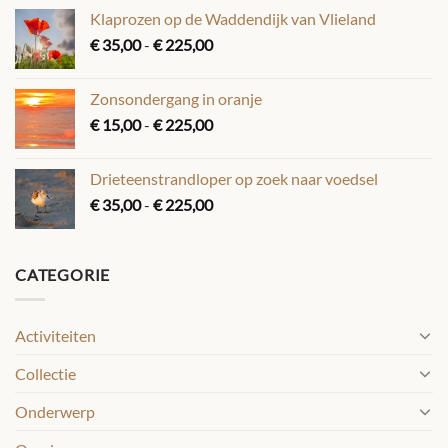
tot
Klaprozen op de Waddendijk van Vlieland
€ 225,00
Prijsklasse:
€
35,00
-
€
225,00
€ 35,00
tot
Zonsondergang in oranje
€ 225,00
Prijsklasse:
€
15,00
-
€
225,00
€ 15,00
tot
Drieteenstrandloper op zoek naar voedsel
€ 225,00
Prijsklasse:
€
35,00
-
€
225,00
€ 35,00
tot
€ 225,00
CATEGORIE
Activiteiten
Collectie
Onderwerp