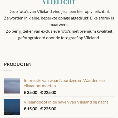
VLIELICHT
Deze foto's van Vlieland vind je alleen hier op vlielicht.nl.
Ze worden in kleine, beperkte oplage afgedrukt. Elke afdruk is
maatwerk.
Zo ben jij zeker van exclusieve foto's met premium kwaliteit
gefotografeerd door de fotograaf op Vlieland.
PRODUCTEN
Impressie van waar Noordzee en Waddenzee
elkaar ontmoeten
Prijsklasse:
€
35,00
-
€
225,00
€ 35,00
Vlielandboot in de haven van Vlieland bij nacht
tot
Prijsklasse:
€
15,00
-
€
225,00
€ 225,00
€ 15,00