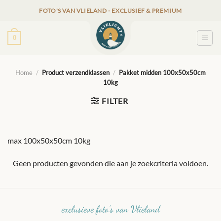
Ga
FOTO'S VAN VLIELAND - EXCLUSIEF & PREMIUM
naar
inhoud
0
Home
/
Product verzendklassen
/
Pakket midden 100x50x50cm
10kg
FILTER
max 100x50x50cm 10kg
Geen producten gevonden die aan je zoekcriteria voldoen.
exclusieve foto's van Vlieland