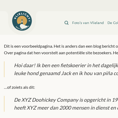
Ga
naar
inhoud
Foto’s van Vlieland
De Col
Dit is een voorbeeldpagina. Het is anders dan een blog bericht 
Over pagina dat hen voorstelt aan potentiële site bezoekers. He
Hoi daar! Ik ben een fietskoerier in het dagelij
leuke hond genaamd Jack en ik hou van piña co
…of zoiets als dit:
De XYZ Doohickey Company is opgericht in 1971
heeft XYZ meer dan 2000 mensen in dienst en d