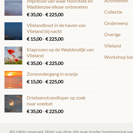
Activiteiten
Impressie van waar Noordzee en
Waddenzee elkaar ontmoeten
Collectie
Prijsklasse:
€
35,00
-
€
225,00
€ 35,00
Onderwerp
Vlielandboot in de haven van
tot
Vlieland bij nacht
€ 225,00
Overige
Prijsklasse:
€
15,00
-
€
225,00
€ 15,00
Vlieland
Klaprozen op de Waddendijk van
tot
Vlieland
Workshop basi
€ 225,00
Prijsklasse:
€
35,00
-
€
225,00
€ 35,00
Zonsondergang in oranje
tot
Prijsklasse:
€
15,00
-
€
225,00
€ 225,00
€ 15,00
tot
Drieteenstrandloper op zoek
€ 225,00
naar voedsel
Prijsklasse:
€
35,00
-
€
225,00
€ 35,00
tot
€ 225,00
All rights reserved. Niets van deze site mag zonder toestemming van